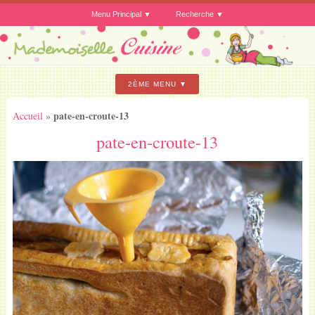
Menu Principal
Recherche
2ÈME MENU
pate-en-croute-13
Accueil
»
pate-en-croute-13