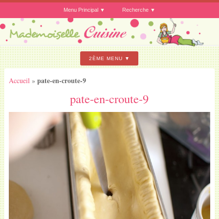
Menu Principal
Recherche
2ÈME MENU
pate-en-croute-9
Accueil
»
pate-en-croute-9