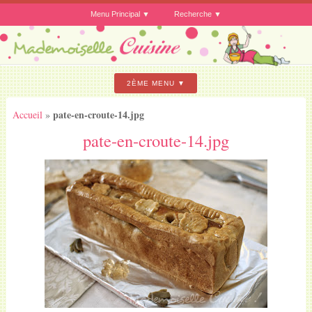
Menu Principal
Recherche
2ÈME MENU
pate-en-croute-14.jpg
Accueil
»
pate-en-croute-14.jpg