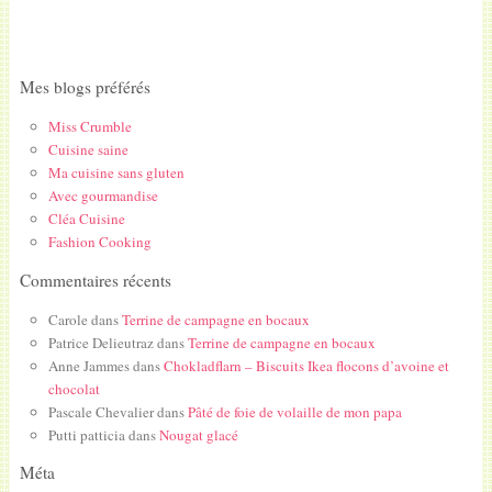
Mes blogs préférés
Miss Crumble
Cuisine saine
Ma cuisine sans gluten
Avec gourmandise
Cléa Cuisine
Fashion Cooking
Commentaires récents
Carole
dans
Terrine de campagne en bocaux
Patrice Delieutraz
dans
Terrine de campagne en bocaux
Anne Jammes
dans
Chokladflarn – Biscuits Ikea flocons d’avoine et
chocolat
Pascale Chevalier
dans
Pâté de foie de volaille de mon papa
Putti patticia
dans
Nougat glacé
Méta