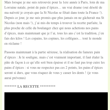
Mais lorsque je me suis retrouvée pour la 1ere année à Paris, loin de ma
Lorraine natale, point de pain d’épices… un vrai drame (oui désolé de
ma naïveté je croyais que la St Nicolas se fêtait dans toute la France !).
Depuis ce jour, je me suis promis que plus jamais on ne gâcherait ma St
Nicolas (non mais !), j’ai mis du temps à trouver la recette parfaite, la
plus proche de celle du boulanger chez qui nous achetions nos pains
d’épices, mais maintenant que je l’ai, tous les ans c’est la tradition, j’en
fais des kilos ! Les copains, les copines, les collègues… tout le monde
en réclame !
Passons maintenant à la partie sérieuse, la réalisation du fameux pain
d’épices : Je le souligne, mais c’est vraiment important, il faut étaler la
pâte de façon à ce qu’elle soit bien épaisse et il ne faut pas trop cuire les
pains d’épices : si vous ne respectez pas ces 2 points, les pains d’épices
seront si durs, que vous risquez de vous y casser les dents ! (je vous
aurai prévenus)
******* LA RECETTE *********