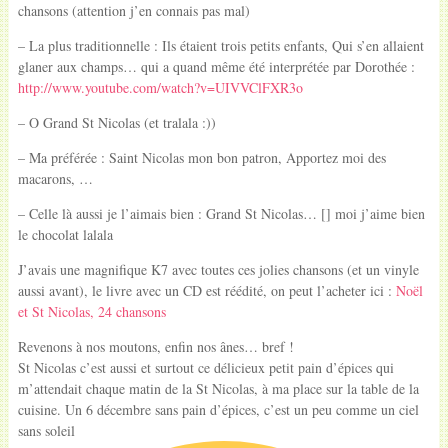
chansons (attention j’en connais pas mal)
– La plus traditionnelle : Ils étaient trois petits enfants, Qui s’en allaient
glaner aux champs… qui a quand même été interprétée par Dorothée :
http://www.youtube.com/watch?v=UIVVClFXR3o
– O Grand St Nicolas (et tralala :))
– Ma préférée : Saint Nicolas mon bon patron, Apportez moi des
macarons, …
– Celle là aussi je l’aimais bien : Grand St Nicolas… [] moi j’aime bien
le chocolat lalala
J’avais une magnifique K7 avec toutes ces jolies chansons (et un vinyle
aussi avant), le livre avec un CD est réédité, on peut l’acheter ici :
Noël
et St Nicolas, 24 chansons
Revenons à nos moutons, enfin nos ânes… bref !
St Nicolas c’est aussi et surtout ce délicieux petit pain d’épices qui
m’attendait chaque matin de la St Nicolas, à ma place sur la table de la
cuisine. Un 6 décembre sans pain d’épices, c’est un peu comme un ciel
sans soleil