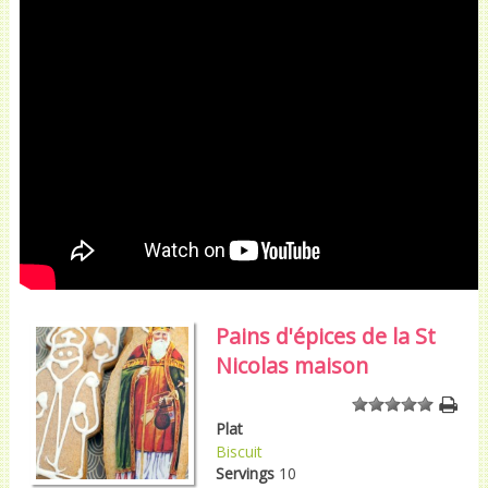
Pains d'épices de la St
Nicolas maison
1
2
3
4
5
Plat
Biscuit
Servings
10