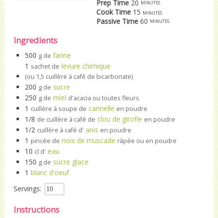
Prep Time
20
minutes
Cook Time
15
minutes
Passive Time
60
minutes
Ingredients
500
farine
g de
1
levure chimique
sachet de
(ou 1,5 cuillère à café de bicarbonate)
200
sucre
g de
250
miel
g de
d'acacia ou toutes fleurs
1
cannelle
cuillère à soupe de
en poudre
1/8
clou de girofle
de cuillère à café de
en poudre
1/2
anis
cuillère à café d'
en poudre
1
noix de muscade
pincée de
râpée ou en poudre
10
eau
cl d'
150
sucre glace
g de
1
blanc d'oeuf
Servings:
Instructions